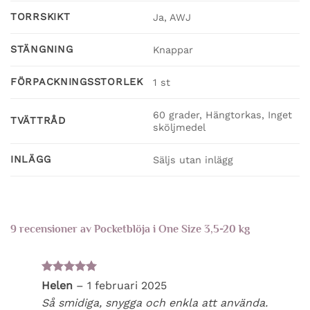
TORRSKIKT
Ja, AWJ
STÄNGNING
Knappar
FÖRPACKNINGSSTORLEK
1 st
60 grader, Hängtorkas, Inget
TVÄTTRÅD
sköljmedel
INLÄGG
Säljs utan inlägg
9 recensioner av
Pocketblöja i One Size 3,5-20 kg
Betygsatt
5
Helen
–
1 februari 2025
av 5
Så smidiga, snygga och enkla att använda.