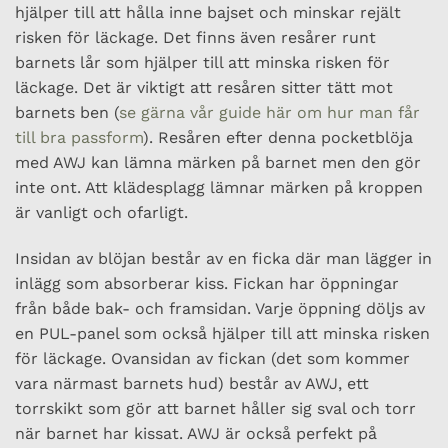
hjälper till att hålla inne bajset och minskar rejält
risken för läckage. Det finns även resårer runt
barnets lår som hjälper till att minska risken för
läckage. Det är viktigt att resåren sitter tätt mot
barnets ben (
se gärna vår guide här om hur man får
till bra passform
). Resåren efter denna pocketblöja
med AWJ kan lämna märken på barnet men den gör
inte ont. Att klädesplagg lämnar märken på kroppen
är vanligt och ofarligt.
Insidan av blöjan består av en ficka där man lägger in
inlägg som absorberar kiss. Fickan har öppningar
från både bak- och framsidan. Varje öppning döljs av
en PUL-panel som också hjälper till att minska risken
för läckage. Ovansidan av fickan (det som kommer
vara närmast barnets hud) består av AWJ, ett
torrskikt som gör att barnet håller sig sval och torr
när barnet har kissat. AWJ är också perfekt på