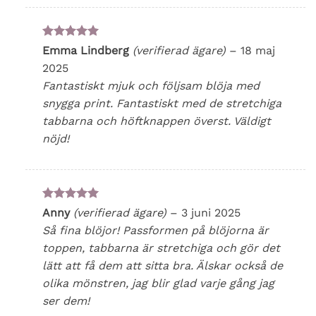
Betygsatt
5
Emma Lindberg
(verifierad ägare)
–
18 maj
av 5
2025
Fantastiskt mjuk och följsam blöja med
snygga print. Fantastiskt med de stretchiga
tabbarna och höftknappen överst. Väldigt
nöjd!
Betygsatt
5
Anny
(verifierad ägare)
–
3 juni 2025
av 5
Så fina blöjor! Passformen på blöjorna är
toppen, tabbarna är stretchiga och gör det
lätt att få dem att sitta bra. Älskar också de
olika mönstren, jag blir glad varje gång jag
ser dem!