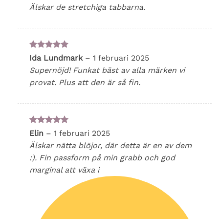
Älskar de stretchiga tabbarna.
Betygsatt
5
Ida Lundmark
–
1 februari 2025
av 5
Supernöjd! Funkat bäst av alla märken vi
provat. Plus att den är så fin.
Betygsatt
5
Elin
–
1 februari 2025
av 5
Älskar nätta blöjor, där detta är en av dem
:). Fin passform på min grabb och god
marginal att växa i