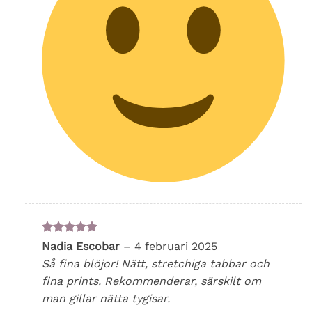
Betygsatt
5
Nadia Escobar
–
4 februari 2025
av 5
Så fina blöjor! Nätt, stretchiga tabbar och
fina prints. Rekommenderar, särskilt om
man gillar nätta tygisar.