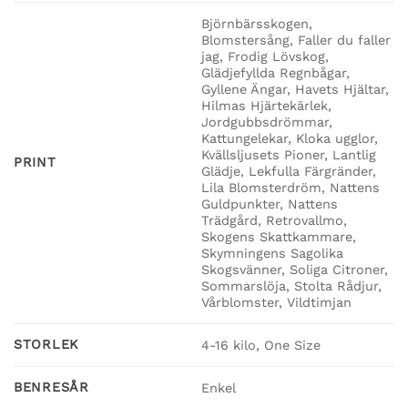
Björnbärsskogen,
Blomstersång, Faller du faller
jag, Frodig Lövskog,
Glädjefyllda Regnbågar,
Gyllene Ängar, Havets Hjältar,
Hilmas Hjärtekärlek,
Jordgubbsdrömmar,
Kattungelekar, Kloka ugglor,
Kvällsljusets Pioner, Lantlig
PRINT
Glädje, Lekfulla Färgränder,
Lila Blomsterdröm, Nattens
Guldpunkter, Nattens
Trädgård, Retrovallmo,
Skogens Skattkammare,
Skymningens Sagolika
Skogsvänner, Soliga Citroner,
Sommarslöja, Stolta Rådjur,
Vårblomster, Vildtimjan
STORLEK
4-16 kilo, One Size
BENRESÅR
Enkel