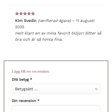
Betygsatt
5
Kim Svedin
(verifierad ägare)
–
11 augusti
av 5
2025
Helt klart en av mina favorit blöjor! Sitter så
bra och är så himla fina.
Lägg till en recension
Ditt betyg
*
Din recension
*