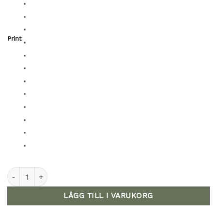
Print
Pocketblöja i One Size 3,5-20 kg mängd
LÄGG TILL I VARUKORG