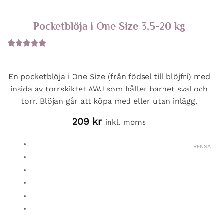
Pocketblöja i One Size 3,5-20 kg
Betygsatt
9
5
av 5
baserat på
En pocketblöja i One Size (från födsel till blöjfri) med
kundrecensioner
insida av torrskiktet AWJ som håller barnet sval och
torr. Blöjan går att köpa med eller utan inlägg.
209
kr
inkl. moms
RENSA