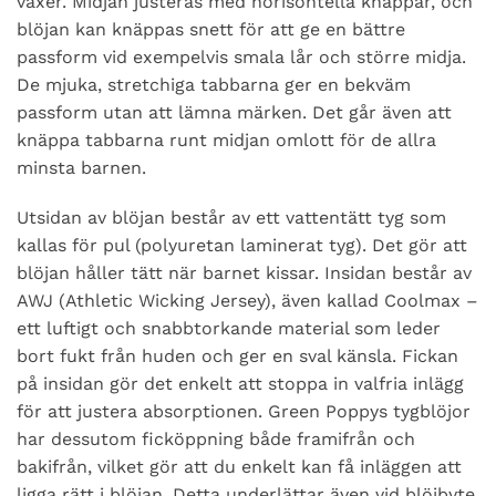
växer. Midjan justeras med horisontella knappar, och
blöjan kan knäppas snett för att ge en bättre
passform vid exempelvis smala lår och större midja.
De mjuka, stretchiga tabbarna ger en bekväm
passform utan att lämna märken. Det går även att
knäppa tabbarna runt midjan omlott för de allra
minsta barnen.
Utsidan av blöjan består av ett vattentätt tyg som
kallas för pul (polyuretan laminerat tyg). Det gör att
blöjan håller tätt när barnet kissar. Insidan består av
AWJ (Athletic Wicking Jersey), även kallad Coolmax –
ett luftigt och snabbtorkande material som leder
bort fukt från huden och ger en sval känsla. Fickan
på insidan gör det enkelt att stoppa in valfria inlägg
för att justera absorptionen. Green Poppys tygblöjor
har dessutom ficköppning både framifrån och
bakifrån, vilket gör att du enkelt kan få inläggen att
ligga rätt i blöjan. Detta underlättar även vid blöjbyte,