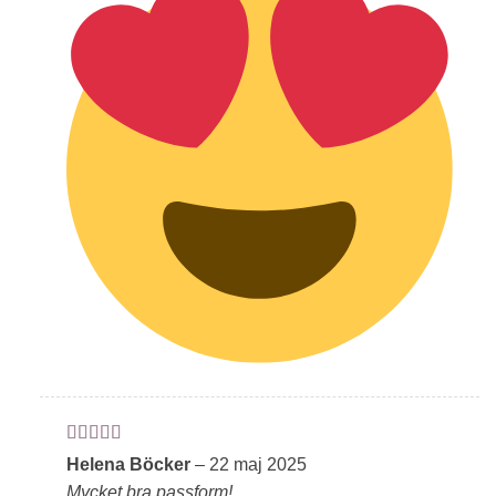
Betygsatt
5
Helena Böcker
–
22 maj 2025
av 5
Mycket bra passform!