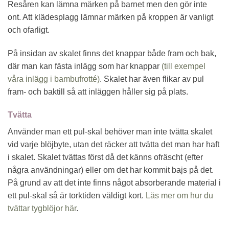
Resåren kan lämna märken på barnet men den gör inte
ont. Att klädesplagg lämnar märken på kroppen är vanligt
och ofarligt.
På insidan av skalet finns det knappar både fram och bak,
där man kan fästa inlägg som har knappar
(till exempel
våra inlägg i bambufrotté)
. Skalet har även flikar av pul
fram- och baktill så att inläggen håller sig på plats.
Tvätta
Använder man ett pul-skal behöver man inte tvätta skalet
vid varje blöjbyte, utan det räcker att tvätta det man har haft
i skalet. Skalet tvättas först då det känns ofräscht (efter
några användningar) eller om det har kommit bajs på det.
På grund av att det inte finns något absorberande material i
ett pul-skal så är torktiden väldigt kort.
Läs mer om hur du
tvättar tygblöjor här
.