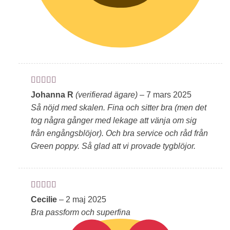
Betygsatt
5
Johanna R
(verifierad ägare)
–
7 mars 2025
av 5
Så nöjd med skalen. Fina och sitter bra (men det
tog några gånger med lekage att vänja om sig
från engångsblöjor). Och bra service och råd från
Green poppy. Så glad att vi provade tygblöjor.
Betygsatt
5
Cecilie
–
2 maj 2025
av 5
Bra passform och superfina