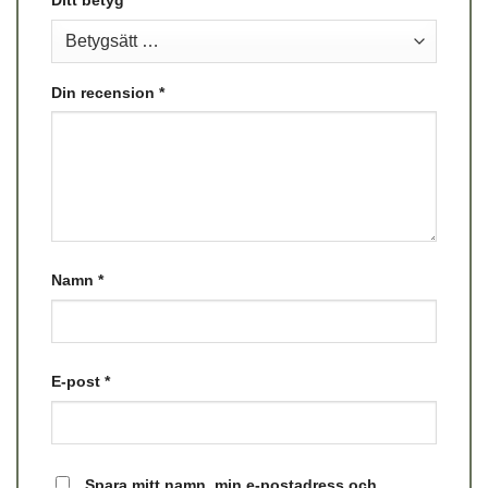
Din recension
*
Namn
*
E-post
*
Spara mitt namn, min e-postadress och