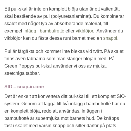
Ett pul-skal är inte en komplett blöja utan är ett vattentätt
skal bestående av pul (polyuretanlaminat). Du kombinerar
skalet med något typ av absorberande material, till
exempel
inlägg i bambufrotté
eller
vikblöjor
. Använder du
vikblöjor kan du fästa dessa runt barnet med en
snappi
.
Pul är färgäkta och kommer inte blekas vid tvätt. På skalet
finns även tabbarna som man stänger blöjan med. På
Green Poppys pul-skal använder vi oss av mjuka,
stretchiga tabbar.
SIO – snap-in-one
Det är enkelt att konvertera ditt pul-skal till ett komplett SIO-
system. Genom att lägga till två inlägg i bambufrotté har du
en komplett blöja, redo att användas. Inläggen i
bambufrotté är supermjuka mot barnets hud. De knäpps
fast i skalet med varsin knapp och sitter därför på plats