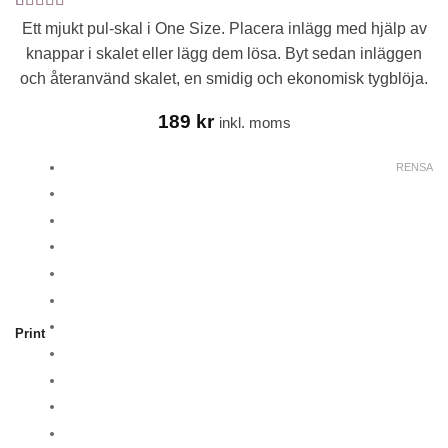
Betygsatt
6
5
Ett mjukt pul-skal i One Size. Placera inlägg med hjälp av
av 5 baserat
knappar i skalet eller lägg dem lösa. Byt sedan inläggen
på
kundrecensioner
och återanvänd skalet, en smidig och ekonomisk tygblöja.
189
kr
inkl. moms
RENSA
Print