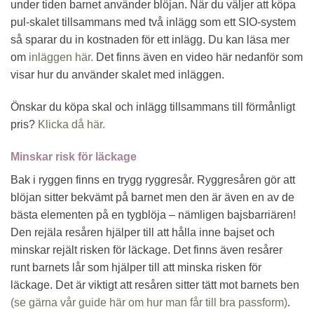
under tiden barnet använder blöjan. När du väljer att köpa
pul-skalet tillsammans med två inlägg som ett SIO-system
så sparar du in kostnaden för ett inlägg. Du kan läsa mer
om
inläggen här.
Det finns även en video här nedanför som
visar hur du använder skalet med inläggen.
Önskar du köpa skal och inlägg tillsammans till förmånligt
pris?
Klicka då här.
Minskar risk för läckage
Bak i ryggen finns en trygg ryggresår. Ryggresåren gör att
blöjan sitter bekvämt på barnet men den är även en av de
bästa elementen på en tygblöja – nämligen bajsbarriären!
Den rejäla resåren hjälper till att hålla inne bajset och
minskar rejält risken för läckage. Det finns även resårer
runt barnets lår som hjälper till att minska risken för
läckage. Det är viktigt att resåren sitter tätt mot barnets ben
(se gärna vår guide här om hur man får till bra passform)
.