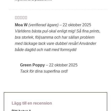
Betygsatt
5
Moa W
(verifierad ägare)
–
22 oktober 2025
av 5
Världens bästa pul-skal enligt mig! Så fina prints,
bra storlek, följsamma och har sällan problem
med läckage tack vare dubbel resår! Använder
både dagtid och natt med formsydd
Green Poppy
–
22 oktober 2025
Tack för dina superfina ord!
Lägg till en recension
Ditt betyg
*