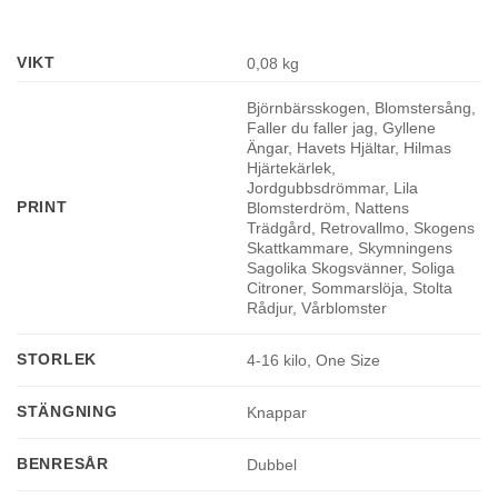
VIKT
0,08 kg
Björnbärsskogen, Blomstersång,
Faller du faller jag, Gyllene
Ängar, Havets Hjältar, Hilmas
Hjärtekärlek,
Jordgubbsdrömmar, Lila
PRINT
Blomsterdröm, Nattens
Trädgård, Retrovallmo, Skogens
Skattkammare, Skymningens
Sagolika Skogsvänner, Soliga
Citroner, Sommarslöja, Stolta
Rådjur, Vårblomster
STORLEK
4-16 kilo, One Size
STÄNGNING
Knappar
BENRESÅR
Dubbel