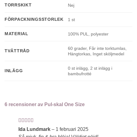
TORRSKIKT
Nej
FÖRPACKNINGSSTORLEK
1 st
MATERIAL
100% PUL, polyester
60 grader, Får inte torktumlas,
TVÄTTRÅD
Hängtorkas, Inget sköljmedel
0 st inlägg, 2 st inlägg i
INLÄGG
bambufrotté
6 recensioner av
Pul-skal One Size
Betygsatt
5
Ida Lundmark
–
1 februari 2025
av 5
Så mjuk, fin & bra blöja! Väldigt nöjd!