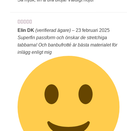
Betygsatt
5
Elin DK
(verifierad ägare)
–
23 februari 2025
av 5
Superfin passform och önskar de stretchiga
tabbarna! Och banbufrotté är bästa materialet för
inlägg enligt mig