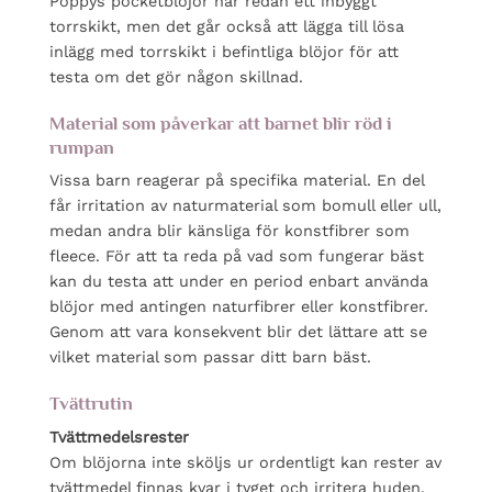
Poppys pocketblöjor har redan ett inbyggt
torrskikt, men det går också att lägga till lösa
inlägg med torrskikt i befintliga blöjor för att
testa om det gör någon skillnad.
Material som påverkar att barnet blir röd i
rumpan
Vissa barn reagerar på specifika material. En del
får irritation av naturmaterial som bomull eller ull,
medan andra blir känsliga för konstfibrer som
fleece. För att ta reda på vad som fungerar bäst
kan du testa att under en period enbart använda
blöjor med antingen naturfibrer eller konstfibrer.
Genom att vara konsekvent blir det lättare att se
vilket material som passar ditt barn bäst.
Tvättrutin
Tvättmedelsrester
Om blöjorna inte sköljs ur ordentligt kan rester av
tvättmedel finnas kvar i tyget och irritera huden.