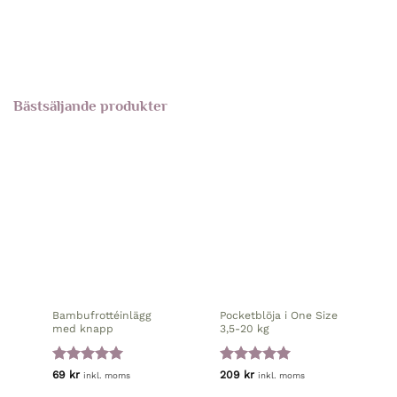
Bästsäljande produkter
Bambufrottéinlägg
Pocketblöja i One Size
med knapp
3,5-20 kg
Betygsatt
5
Betygsatt
5
69
kr
209
kr
inkl. moms
inkl. moms
av 5
av 5