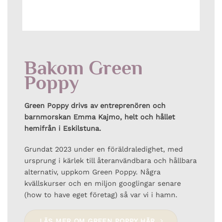
Men ni vet lukten av
en bajsig
Livet är spännande
engångsblöja? Alltså,
hörrni! Så kul att ni
alla känner igen den.
hänger här
Man känner den
genom hela huset!
Bakom Green
Hoppas nu att någon
Och definitivt från
vill göra quizet så att
Poppy
soptunnan som stängs
jag ser att det funkar
det snabbaste som
går (en del lägger
Green Poppy drivs av entreprenören och
dessutom bajsblöjan
barnmorskan Emma Kajmo, helt och hållet
först i en plastpåse
kanske kan vi
hemifrån i Eskilstuna.
och sen ner i
inspireras av
plastpåsen i
Grundat 2023 under en föräldraledighet, med
varandras olika
soptunnan
ursprung i kärlek till återanvändbara och hållbara
klokheter?
alternativ, uppkom Green Poppy. Några
kvällskurser och en miljon googlingar senare
(how to have eget företag) så var vi i hamn.
LÄS MER OM GREEN POPPY HÄR