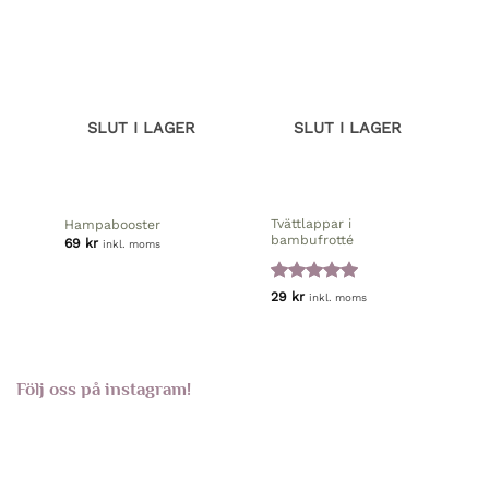
SLUT I LAGER
SLUT I LAGER
Tvättlappar i
Hampabooster
bambufrotté
69
kr
inkl. moms
Betygsatt
5
29
kr
inkl. moms
av 5
Följ oss på instagram!