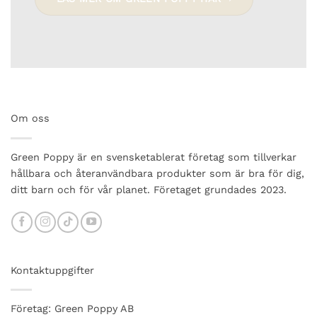
, mer om det en
annan gång haha).När
ett barn bajsar i en
tygblöja är det inte
samma sak. Det luktar
bajs, helt enkelt. Men
Om oss
inte den där särskilda
doften som uppstår
Green Poppy är en svensketablerat företag som tillverkar
när bajset möter alla
hållbara och återanvändbara produkter som är bra för dig,
superabsorbenter i
engångsblöjan och
ditt barn och för vår planet. Företaget grundades 2023.
någon slags kemisk
lukt uppstår.Tror du
mig inte? Prova!
Kontaktuppgifter
Företag: Green Poppy AB