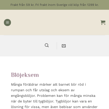
Hoppa
Frakt från 59 kr. Fri frakt inom Sverige vid köp från 1299 kr.
till
innehåll
Blöjeksem
Många föräldrar märker att barnet blir röd i
rumpan och får utslag och eksem av
engångsblöjor. Problemen kan för många minska
när de byter till tygblöjor. Tygblöjor kan vara en
lösning för vissa, men även bebisar som använder