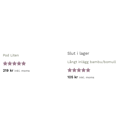
Slut i lager
Pod Liten
Långt inlägg bambu/bomull
Betygsatt
5
219
kr
inkl. moms
av 5
Betygsatt
5
105
kr
inkl. moms
av 5