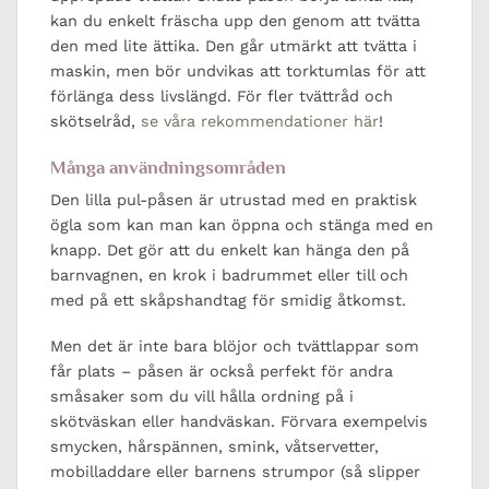
kan du enkelt fräscha upp den genom att tvätta
den med lite ättika. Den går utmärkt att tvätta i
maskin, men bör undvikas att torktumlas för att
förlänga dess livslängd. För fler tvättråd och
skötselråd,
se våra rekommendationer här
!
Många användningsområden
Den lilla pul-påsen är utrustad med en praktisk
ögla som kan man kan öppna och stänga med en
knapp. Det gör att du enkelt kan hänga den på
barnvagnen, en krok i badrummet eller till och
med på ett skåpshandtag för smidig åtkomst.
Men det är inte bara blöjor och tvättlappar som
får plats – påsen är också perfekt för andra
småsaker som du vill hålla ordning på i
skötväskan eller handväskan. Förvara exempelvis
smycken, hårspännen, smink, våtservetter,
mobilladdare eller barnens strumpor (så slipper