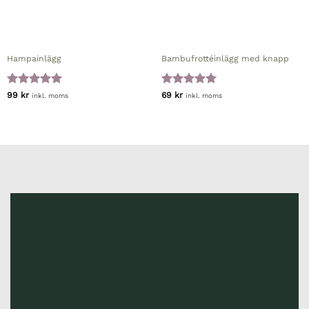
Hampainlägg
Bambufrottéinlägg med knapp
Betygsatt
5
Betygsatt
5
99
kr
69
kr
inkl. moms
inkl. moms
av 5
av 5