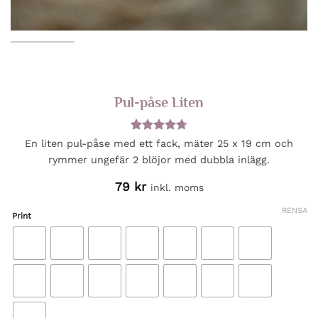
Pul-påse Liten
Betygsatt
4
En liten pul-påse med ett fack, mäter 25 x 19 cm och
4.75
av 5
rymmer ungefär 2 blöjor med dubbla inlägg.
baserat på
kundrecensioner
79
kr
inkl. moms
RENSA
Print