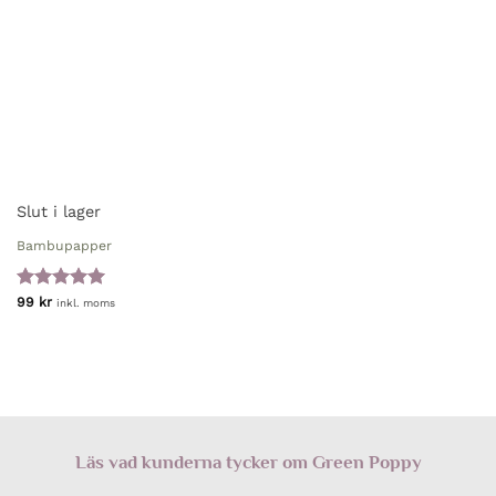
Slut i lager
Bambupapper
Betygsatt
5
99
kr
inkl. moms
av 5
Läs vad kunderna tycker om Green Poppy