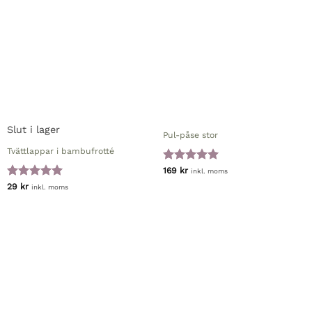
Slut i lager
Pul-påse stor
Tvättlappar i bambufrotté
Betygsatt
5
169
kr
inkl. moms
av 5
Betygsatt
5
29
kr
inkl. moms
av 5