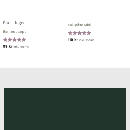
Slut i lager
Pul-påse Midi
Bambupapper
Betygsatt
5
119
kr
inkl. moms
av 5
Betygsatt
5
99
kr
inkl. moms
av 5