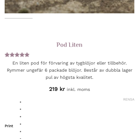
Pod Liten
Betygsatt
1
5
En liten pod för förvaring av tygblöjor eller tillbehör.
av 5
Rymmer ungefär 6 packade blöjor. Består av dubbla lager
baserat på
kundrecension
pul av högsta kvalitet.
219
kr
inkl. moms
RENSA
Print