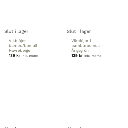
Slut i lager
Slut i lager
Vikblöjor i
Vikblöjor i
bambu/bomull
–
bambu/bomull
–
Havrebeige
Ängsgrön
139
kr
139
kr
inkl. moms
inkl. moms