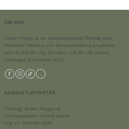
OM OSS
Green Poppy är en svensketablerat företag som
tillverkar hållbara och återanvändbara produkter
som är bra för dig, ditt barn och för vår planet.
Företaget grundades 2023.
KONTAKTUPPGIFTER
Företag: Green Poppy AB
Kontaktperson: Emma Kajmo
Org-nr: 559496-3299