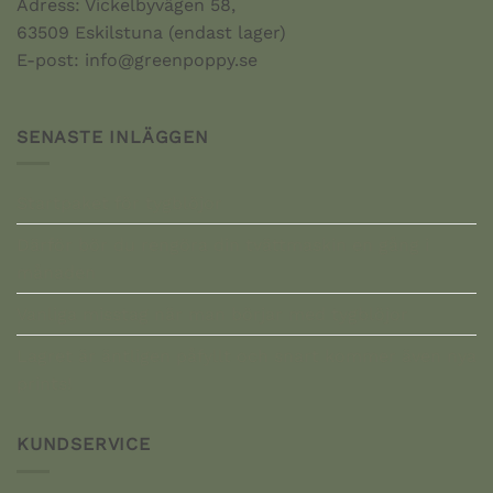
Adress: Vickelbyvägen 58,
63509 Eskilstuna (endast lager)
E-post: info@greenpoppy.se
SENASTE INLÄGGEN
Startpaket för tygblöjor
Därför bör du rengöra din tvättmaskin en gång i
månaden
Vanliga misstag när man börjar med tygblöjor
Lagret är äntligen påfyllt och snart kommer även nya
prints!
KUNDSERVICE