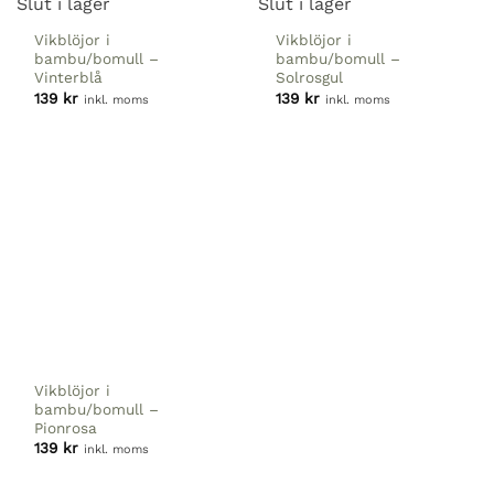
Slut i lager
Slut i lager
Vikblöjor i
Vikblöjor i
bambu/bomull
–
bambu/bomull
–
Vinterblå
Solrosgul
139
kr
139
kr
inkl. moms
inkl. moms
Vikblöjor i
bambu/bomull
–
Pionrosa
139
kr
inkl. moms