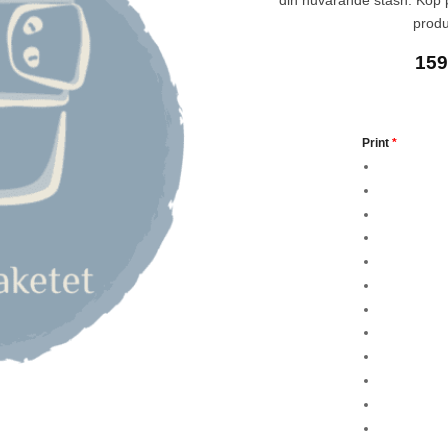
din nuvarande stash. Köp 
produ
15
Print
*