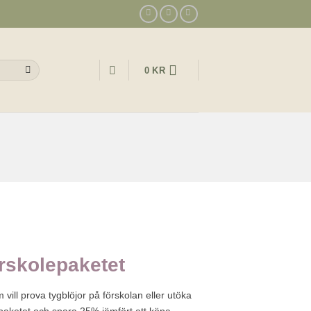
0
KR
örskolepaketet
m vill prova tygblöjor på förskolan eller utöka