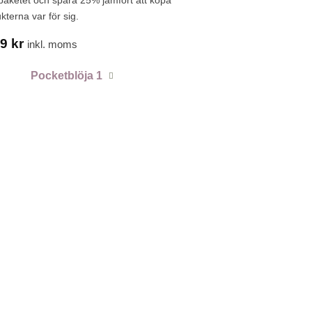
paketet och spara 25% jämfört att köpa
kterna var för sig.
99
kr
inkl. moms
Pocketblöja 1