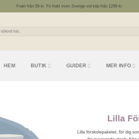
Frakt från 59 kr. Fri frakt inom Sverige vid köp från 1299 kr.
HEM
BUTIK
GUIDER
MER INFO
Lilla F
Lilla förskolepaketet, för dig so